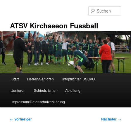
Zum
primären
Such
Inhalt
springen
ATSV Kirchseeon Fussball
Hauptmenü
Start
Herren/Senioren
Infopflichten DSGVO
Junioren
Schiedsrichter
Abteilung
Impressum/Datenschutzerklärung
Beitragsnavigation
←
Vorheriger
Nächster
→