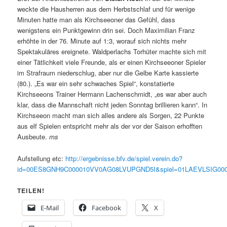
weckte die Hausherren aus dem Herbstschlaf und für wenige
Minuten hatte man als Kirchseeoner das Gefühl, dass
wenigstens ein Punktgewinn drin sei. Doch Maximilian Franz
erhöhte in der 76. Minute auf 1:3, worauf sich nichts mehr
Spektakuläres ereignete. Waldperlachs Torhüter machte sich mit
einer Tätlichkeit viele Freunde, als er einen Kirchseeoner Spieler
im Strafraum niederschlug, aber nur die Gelbe Karte kassierte
(80.). „Es war ein sehr schwaches Spiel“, konstatierte
Kirchseeons Trainer Hermann Lachenschmidt, „es war aber auch
klar, dass die Mannschaft nicht jeden Sonntag brillieren kann“. In
Kirchseeon macht man sich alles andere als Sorgen, 22 Punkte
aus elf Spielen entspricht mehr als der vor der Saison erhofften
Ausbeute.
ms
Aufstellung etc:
http://ergebnisse.bfv.de/spiel.verein.do?
id=00ES8GNH9C000010VV0AG08LVUPGND5I&spiel=01LAEVLSIG0
TEILEN!
E-Mail
Facebook
X