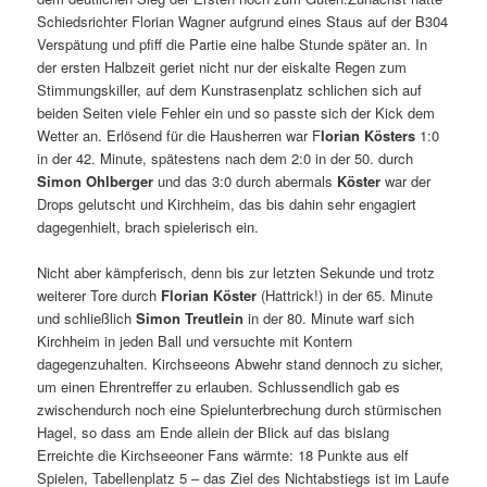
Schiedsrichter Florian Wagner aufgrund eines Staus auf der B304
Verspätung und pfiff die Partie eine halbe Stunde später an. In
der ersten Halbzeit geriet nicht nur der eiskalte Regen zum
Stimmungskiller, auf dem Kunstrasenplatz schlichen sich auf
beiden Seiten viele Fehler ein und so passte sich der Kick dem
Wetter an. Erlösend für die Hausherren war F
lorian Kösters
1:0
in der 42. Minute, spätestens nach dem 2:0 in der 50. durch
Simon Ohlberger
und das 3:0 durch abermals
Köster
war der
Drops gelutscht und Kirchheim, das bis dahin sehr engagiert
dagegenhielt, brach spielerisch ein.
Nicht aber kämpferisch, denn bis zur letzten Sekunde und trotz
weiterer Tore durch
Florian Köster
(Hattrick!) in der 65. Minute
und schließlich
Simon Treutlein
in der 80. Minute warf sich
Kirchheim in jeden Ball und versuchte mit Kontern
dagegenzuhalten. Kirchseeons Abwehr stand dennoch zu sicher,
um einen Ehrentreffer zu erlauben. Schlussendlich gab es
zwischendurch noch eine Spielunterbrechung durch stürmischen
Hagel, so dass am Ende allein der Blick auf das bislang
Erreichte die Kirchseeoner Fans wärmte: 18 Punkte aus elf
Spielen, Tabellenplatz 5 – das Ziel des Nichtabstiegs ist im Laufe