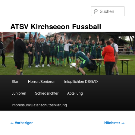
Zum
primären
Such
Inhalt
springen
ATSV Kirchseeon Fussball
Hauptmenü
Start
Herren/Senioren
Infopflichten DSGVO
Junioren
Schiedsrichter
Abteilung
Impressum/Datenschutzerklärung
Beitragsnavigation
←
Vorheriger
Nächster
→