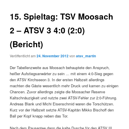
15. Spieltag: TSV Moosach
2 – ATSV 3 4:0 (2:0)
(Bericht)
Veröffentlicht am
24. November 2012
von
atsv_martin
Der Tabellenzweite aus Moosach behauptete den Anspruch,
heißer Aufstiegsanwärter zu sein …
mit einem 4:0-Sieg gegen
den ATSV Kirchseeon 3. In der ersten Halbzeit allerdings
machten die Gäste wesentlich mehr Druck und kamen zu einigen
Chancen. Zuvor allerdings zeigte die Moosacher Reserve
Kaltschnäuzigkeit und nutzte zwei ATSV-Fehler zur 2:0-Führung.
Andreas Blank und Michi Eisenschmid waren die Torschützen.
Kurz vor der Halbzeit setzte ATSV-Kapitän Mikko Bischoff den
Ball per Kopf knapp neben das Tor.
Nach dem Pausentee dann die kalte Dusche für den ATSV III,