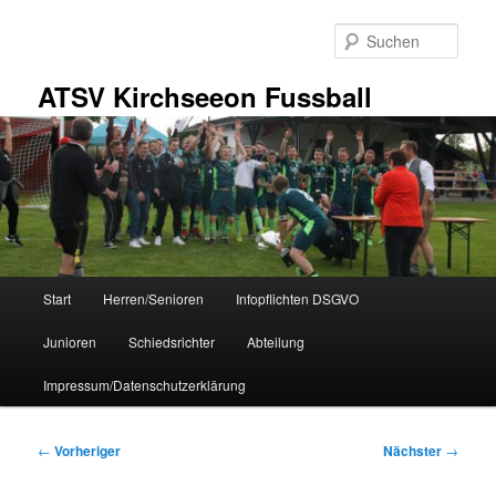
Zum
primären
Such
Inhalt
springen
ATSV Kirchseeon Fussball
Hauptmenü
Start
Herren/Senioren
Infopflichten DSGVO
Junioren
Schiedsrichter
Abteilung
Impressum/Datenschutzerklärung
Beitragsnavigation
←
Vorheriger
Nächster
→