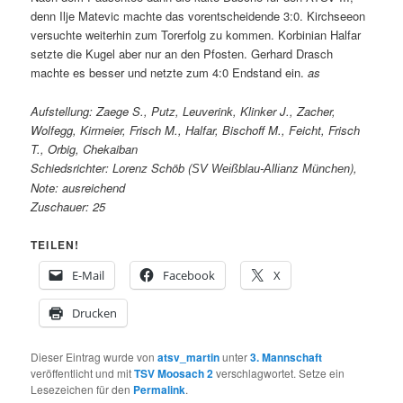
denn Ilje Matevic machte das vorentscheidende 3:0. Kirchseeon
versuchte weiterhin zum Torerfolg zu kommen. Korbinian Halfar
setzte die Kugel aber nur an den Pfosten. Gerhard Drasch
machte es besser und netzte zum 4:0 Endstand ein.
as
Aufstellung: Zaege S., Putz, Leuverink, Klinker J., Zacher,
Wolfegg, Kirmeier, Frisch M., Halfar, Bischoff M., Feicht, Frisch
T., Orbig, Chekaiban
Schiedsrichter: Lorenz Schöb (
),
SV Weißblau-Allianz München
Note: ausreichend
Zuschauer: 25
TEILEN!
E-Mail
Facebook
X
Drucken
Dieser Eintrag wurde von
atsv_martin
unter
3. Mannschaft
veröffentlicht und mit
TSV Moosach 2
verschlagwortet. Setze ein
Lesezeichen für den
Permalink
.