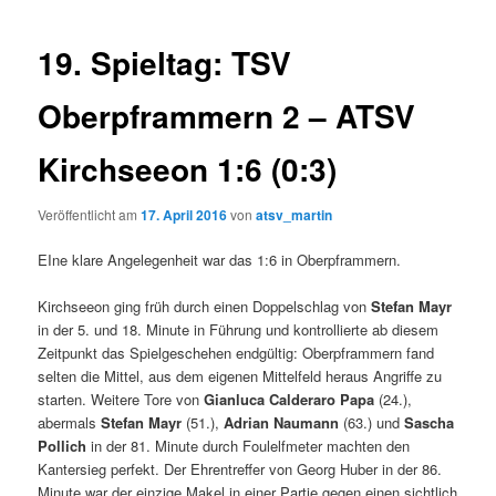
19. Spieltag: TSV
Oberpframmern 2 – ATSV
Kirchseeon 1:6 (0:3)
Veröffentlicht am
17. April 2016
von
atsv_martin
EIne klare Angelegenheit war das 1:6 in Oberpframmern.
Kirchseeon ging früh durch einen Doppelschlag von
Stefan Mayr
in der 5. und 18. Minute in Führung und kontrollierte ab diesem
Zeitpunkt das Spielgeschehen endgültig: Oberpframmern fand
selten die Mittel, aus dem eigenen Mittelfeld heraus Angriffe zu
starten. Weitere Tore von
Gianluca Calderaro Papa
(24.),
abermals
Stefan Mayr
(51.),
Adrian Naumann
(63.) und
Sascha
Pollich
in der 81. Minute durch Foulelfmeter machten den
Kantersieg perfekt. Der Ehrentreffer von Georg Huber in der 86.
Minute war der einzige Makel in einer Partie gegen einen sichtlich