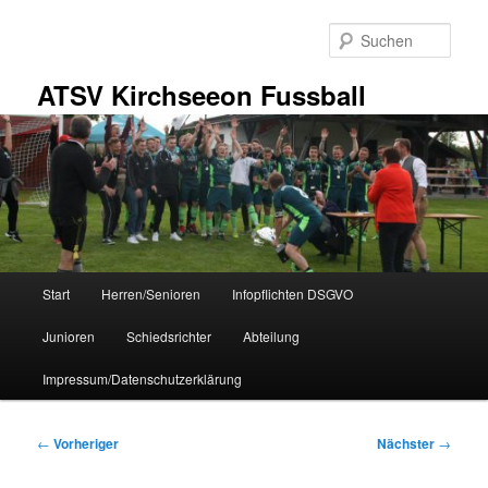
Zum
primären
Such
Inhalt
springen
ATSV Kirchseeon Fussball
Hauptmenü
Start
Herren/Senioren
Infopflichten DSGVO
Junioren
Schiedsrichter
Abteilung
Impressum/Datenschutzerklärung
Beitragsnavigation
←
Vorheriger
Nächster
→