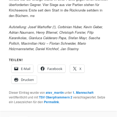
überforderten Gegner. Vier Siege aus vier Partien stehen für
Kirchseeons Erste seit dem Start in die Rückrunde seitdem in
den Büchern.
ms
Aufstellung: Josef Marhoffer (!), Corbinian Huber, Kevin Geber,
Adrian Naumann, Henry Bliemel, Christoph Forster, Filip
Karanikolas, Gianluca Calderaro Papa, Stefan Mayr, Sascha
Pollich, Maximilian Hotz – Florian Schneider, Mario
Holzmannstetter, Daniel Kirchhof, Jan Stastny
TEILEN!
E-Mail
Facebook
X
Drucken
Dieser Eintrag wurde von
atsv_martin
unter
1. Mannschaft
veröffentlicht und mit
TSV Oberpframmern 2
verschlagwortet. Setze
ein Lesezeichen für den
Permalink
.