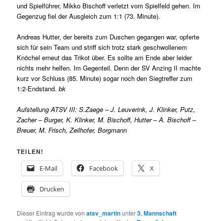
und Spielführer, Mikko Bischoff verletzt vom Spielfeld gehen. Im
Gegenzug fiel der Ausgleich zum 1:1 (73. Minute).
Andreas Hutter, der bereits zum Duschen gegangen war, opferte
sich für sein Team und striff sich trotz stark geschwollenem
Knöchel erneut das Trikot über. Es sollte am Ende aber leider
nichts mehr helfen. Im Gegenteil. Denn der SV Anzing II machte
kurz vor Schluss (85. Minute) sogar noch den Siegtreffer zum
1:2-Endstand.
bk
Aufstellung ATSV III: S.Zaege – J. Leuverink, J. Klinker, Putz,
Zacher – Burger, K. Klinker, M. Bischoff, Hutter – A. Bischoff –
Breuer, M. Frisch, Zeilhofer, Borgmann
TEILEN!
E-Mail
Facebook
X
Drucken
Dieser Eintrag wurde von
atsv_martin
unter
3. Mannschaft