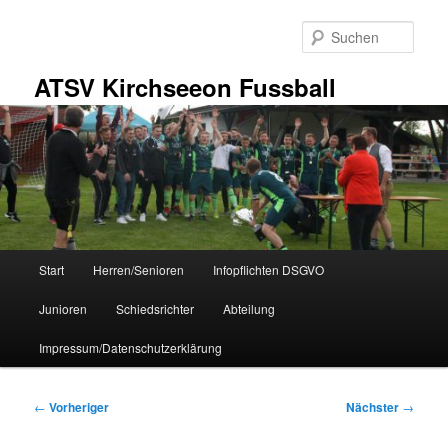
Zum
primären
Such
Inhalt
springen
ATSV Kirchseeon Fussball
Hauptmenü
Start
Herren/Senioren
Infopflichten DSGVO
Junioren
Schiedsrichter
Abteilung
Impressum/Datenschutzerklärung
Beitragsnavigation
←
Vorheriger
Nächster
→