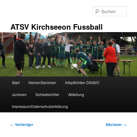
Zum
primären
Such
Inhalt
springen
ATSV Kirchseeon Fussball
Hauptmenü
Start
Herren/Senioren
Infopflichten DSGVO
Junioren
Schiedsrichter
Abteilung
Impressum/Datenschutzerklärung
Beitragsnavigation
←
Vorheriger
Nächster
→