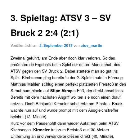
3. Spieltag: ATSV 3 – SV
Bruck 2 2:4 (2:1)
Veröffentlicht am
2. September 2013
von
atsv_martin
Zweimal geführt, am Ende aber doch klar verloren. So das
ernüchternde Ergebnis beim Spiel der dritten Mannschaft des
ATSV gegen den SV Bruck 2.
Dabei startete man so gut ins
Spiel. Kirchseeon ging bereits in der 2. Spielminute in Führung.
Matthias Mählen schlug einen perfekt platzierten Freistoß in den
Straufraum hinein auf
Stipe Akrap
’s Fuß, der direkt abschloss.
Bereits mit dem nächsten Angriff wollten sie noch einen drauf
setzen. Doch Benjamin Kirmeier scheiterte am Pfosten. Bruck
wachte nun auf und wurde prompt mit dem Ausgleichstreffer
belohnt (13. Minute).
Kurz vor dem Pausenpfiff dann wieder Aufatmen beim ATSV
Kirchseeon.
Kirmeier
trat zum Freistoß aus 30 Metern
Entfernung an und verwandelte diesen direkt (40. Minute).