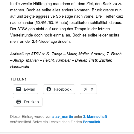
In die zweite Hälfte ging man dann mit dem Ziel, den Sack zu zu
machen. Doch es sollte alles anders kommen. Bruck drehte nun
auf und zeigte aggressive Spielzüge nach vorne. Drei Treffer kurz
nacheinander (50./56./63. Minute) resultierten schließlich daraus.
Der ATSV gab nicht auf und zog das Tempo in der letzten
Viertelstunde doch noch einmal an. Doch es sollte leider nichts
mehr an der 2:4-Niederlage ändern.
Aufstellung ATSV 3: S. Zaege – Maier, Müller, Stastny, T. Frisch
– Akrap, Mählen – Feicht, Kirmeier – Breuer, Tristl; Zacher,
Hannawald
TEILEN!
E-Mail
Facebook
X
Drucken
Dieser Eintrag wurde von
atsv_martin
unter
3. Mannschaft
veröffentlicht. Setze ein Lesezeichen für den
Permalink
.