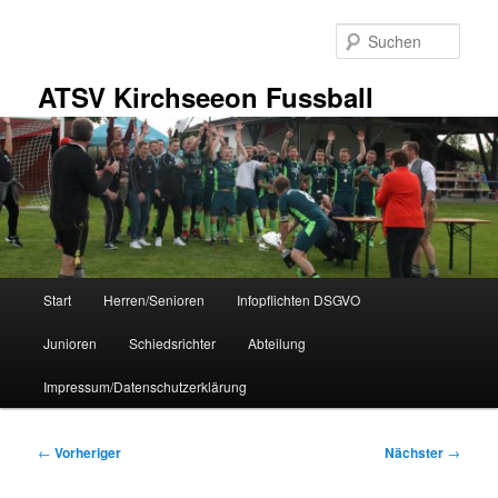
Zum
primären
Such
Inhalt
springen
ATSV Kirchseeon Fussball
Hauptmenü
Start
Herren/Senioren
Infopflichten DSGVO
Junioren
Schiedsrichter
Abteilung
Impressum/Datenschutzerklärung
Beitragsnavigation
←
Vorheriger
Nächster
→