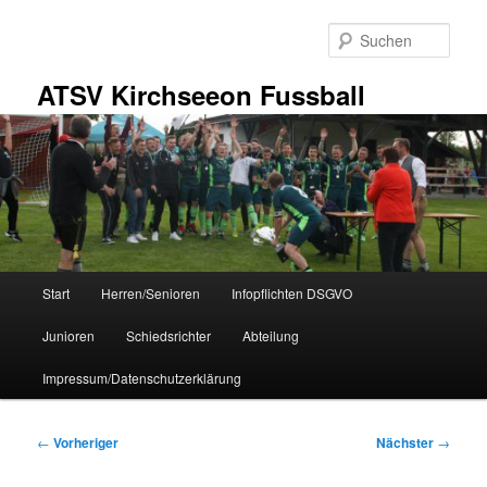
Zum
primären
Such
Inhalt
springen
ATSV Kirchseeon Fussball
Hauptmenü
Start
Herren/Senioren
Infopflichten DSGVO
Junioren
Schiedsrichter
Abteilung
Impressum/Datenschutzerklärung
Beitragsnavigation
←
Vorheriger
Nächster
→