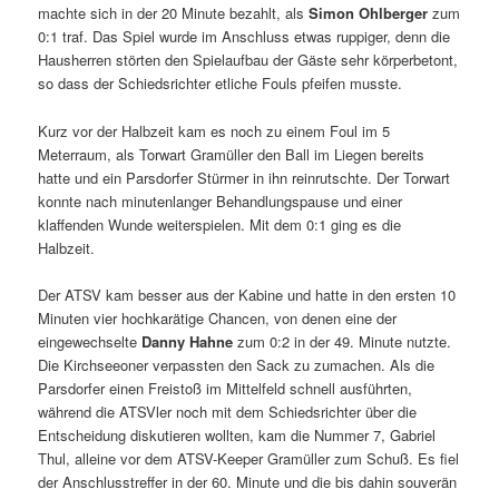
machte sich in der 20 Minute bezahlt, als
Simon Ohlberger
zum
0:1 traf. Das Spiel wurde im Anschluss etwas ruppiger, denn die
Hausherren störten den Spielaufbau der Gäste sehr körperbetont,
so dass der Schiedsrichter etliche Fouls pfeifen musste.
Kurz vor der Halbzeit kam es noch zu einem Foul im 5
Meterraum, als Torwart Gramüller den Ball im Liegen bereits
hatte und ein Parsdorfer Stürmer in ihn reinrutschte. Der Torwart
konnte nach minutenlanger Behandlungspause und einer
klaffenden Wunde weiterspielen. Mit dem 0:1 ging es die
Halbzeit.
Der ATSV kam besser aus der Kabine und hatte in den ersten 10
Minuten vier hochkarätige Chancen, von denen eine der
eingewechselte
Danny Hahne
zum 0:2 in der 49. Minute nutzte.
Die Kirchseeoner verpassten den Sack zu zumachen. Als die
Parsdorfer einen Freistoß im Mittelfeld schnell ausführten,
während die ATSVler noch mit dem Schiedsrichter über die
Entscheidung diskutieren wollten, kam die Nummer 7, Gabriel
Thul, alleine vor dem ATSV-Keeper Gramüller zum Schuß. Es fiel
der Anschlusstreffer in der 60. Minute und die bis dahin souverän