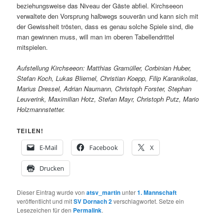
beziehungsweise das Niveau der Gäste abfiel. Kirchseeon
verwaltete den Vorsprung halbwegs souverän und kann sich mit
der Gewissheit trösten, dass es genau solche Spiele sind, die
man gewinnen muss, will man im oberen Tabellendrittel
mitspielen.
Aufstellung Kirchseeon: Matthias Gramüller, Corbinian Huber,
Stefan Koch, Lukas Bliemel, Christian Koepp, Filip Karanikolas,
Marius Dressel, Adrian Naumann, Christoph Forster, Stephan
Leuverink, Maximilian Hotz, Stefan Mayr, Christoph Putz, Mario
Holzmannstetter.
TEILEN!
E-Mail
Facebook
X
Drucken
Dieser Eintrag wurde von
atsv_martin
unter
1. Mannschaft
veröffentlicht und mit
SV Dornach 2
verschlagwortet. Setze ein
Lesezeichen für den
Permalink
.