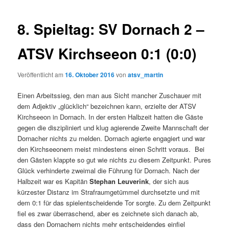
8. Spieltag: SV Dornach 2 –
ATSV Kirchseeon 0:1 (0:0)
Veröffentlicht am
16. Oktober 2016
von
atsv_martin
Einen Arbeitssieg, den man aus Sicht mancher Zuschauer mit
dem Adjektiv „glücklich“ bezeichnen kann, erzielte der ATSV
Kirchseeon in Dornach.
In der ersten Halbzeit hatten die Gäste
gegen die diszipliniert und klug agierende Zweite Mannschaft der
Dornacher nichts zu melden. Dornach agierte engagiert und war
den Kirchseeonern meist mindestens einen Schritt voraus. Bei
den Gästen klappte so gut wie nichts zu diesem Zeitpunkt. Pures
Glück verhinderte zweimal die Führung für Dornach. Nach der
Halbzeit war es Kapitän
Stephan Leuverink
, der sich aus
kürzester Distanz im Strafraumgetümmel durchsetzte und mit
dem 0:1 für das spielentscheidende Tor sorgte. Zu dem Zeitpunkt
fiel es zwar überraschend, aber es zeichnete sich danach ab,
dass den Dornachern nichts mehr entscheidendes einfiel