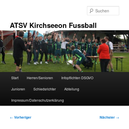
Zum
primären
Such
Inhalt
springen
ATSV Kirchseeon Fussball
Hauptmenü
Start
Herren/Senioren
Infopflichten DSGVO
Junioren
Schiedsrichter
Abteilung
Impressum/Datenschutzerklärung
Beitragsnavigation
←
Vorheriger
Nächster
→