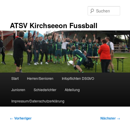
Zum
primären
Such
Inhalt
springen
ATSV Kirchseeon Fussball
Hauptmenü
Start
Herren/Senioren
Infopflichten DSGVO
Junioren
Schiedsrichter
Abteilung
Impressum/Datenschutzerklärung
Beitragsnavigation
←
Vorheriger
Nächster
→