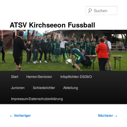
Zum
primären
Such
Inhalt
springen
ATSV Kirchseeon Fussball
Hauptmenü
Start
Herren/Senioren
Infopflichten DSGVO
Junioren
Schiedsrichter
Abteilung
Impressum/Datenschutzerklärung
Beitragsnavigation
←
Vorheriger
Nächster
→