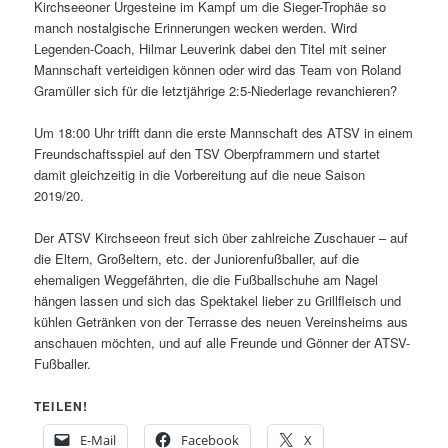
Kirchsee
one
r Urgesteine im Kampf um die Sieger-Trophäe so
manch nostalgische Erinnerungen wecken werden. Wird
Legenden-Coach, Hilmar Leuverink dabei den Titel mit seiner
Mannschaft verteidigen können oder wird das Team von Roland
Gramüller sich für die letztjährige 2:5-Niederlage revanchieren?
Um 18:00 Uhr trifft dann die erste Mannschaft des ATSV in einem
Freundschaftsspiel auf den TSV Oberpframmern und startet
damit gleichzeitig in die Vorbereitung auf die neue Saison
2019/20.
Der ATSV Kirchseeon freut sich über zahlreiche Zuschauer – auf
die Eltern, Großeltern, etc. der Juniorenfußballer, auf die
ehemaligen Weggefährten, die die Fußballschuhe am Nagel
hängen lassen und sich das Spektakel lieber zu Grillfleisch und
kühlen Getränken von der Terrasse des neuen Vereinsheims aus
anschauen möchten, und auf alle Freunde und Gönner der ATSV-
Fußballer.
TEILEN!
E-Mail
Facebook
X