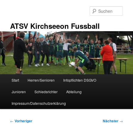
Zum
primären
Such
Inhalt
springen
ATSV Kirchseeon Fussball
Hauptmenü
Start
Herren/Senioren
Infopflichten DSGVO
Junioren
Schiedsrichter
Abteilung
Impressum/Datenschutzerklärung
Beitragsnavigation
←
Vorheriger
Nächster
→