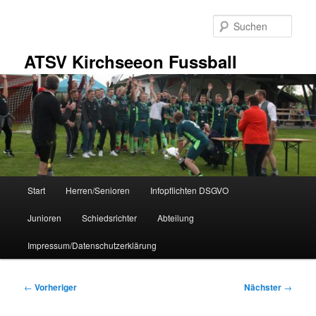
Zum
primären
Such
Inhalt
springen
ATSV Kirchseeon Fussball
Hauptmenü
Start
Herren/Senioren
Infopflichten DSGVO
Junioren
Schiedsrichter
Abteilung
Impressum/Datenschutzerklärung
Beitragsnavigation
←
Vorheriger
Nächster
→