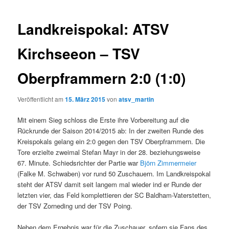
Landkreispokal: ATSV
Kirchseeon – TSV
Oberpframmern 2:0 (1:0)
Veröffentlicht am
15. März 2015
von
atsv_martin
Mit einem Sieg schloss die Erste ihre Vorbereitung auf die
Rückrunde der Saison 2014/2015 ab: In der zweiten Runde des
Kreispokals gelang ein 2:0 gegen den TSV Oberpframmern.
Die
Tore erzielte zweimal Stefan Mayr in der 28. beziehungsweise
67. Minute. Schiedsrichter der Partie war
Björn Zimmermeier
(Falke M. Schwaben) vor rund 50 Zuschauern. Im Landkreispokal
steht der ATSV damit seit langem mal wieder ind er Runde der
letzten vier, das Feld komplettieren der SC Baldham-Vaterstetten,
der TSV Zorneding und der TSV Poing.
Neben dem Ergebnis war für die Zuschauer, sofern sie Fans des