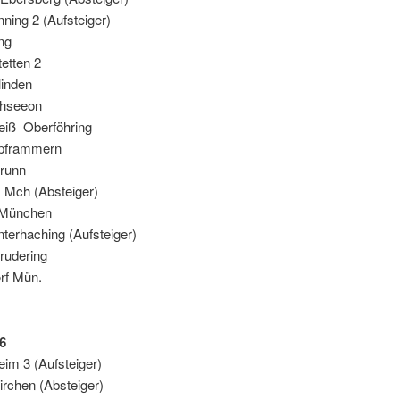
nning 2 (Aufsteiger)
ng
etten 2
inden
chseeon
iß Oberföhring
pframmern
runn
 Mch (Absteiger)
 München
terhaching (Aufsteiger)
rudering
rf Mün.
6
im 3 (Aufsteiger)
irchen (Absteiger)