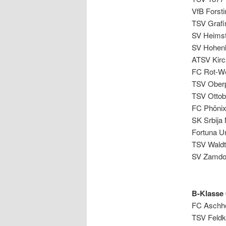
VfB Forsti
TSV Grafi
SV Heimst
SV Hohenl
ATSV Kir
FC Rot-We
TSV Ober
TSV Ottob
FC Phönix
SK Srbija
Fortuna Un
TSV Waldt
SV Zamdo
B-Klasse 
FC Aschhe
TSV Feldk