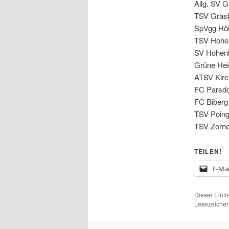
Allg. SV G
TSV Gras
SpVgg Höh
TSV Hohe
SV Hohenl
Grüne Hei
ATSV Kirc
FC Parsdo
FC Biberg 
TSV Poing 
TSV Zorne
TEILEN!
E-Mai
Dieser Eint
Lesezeichen