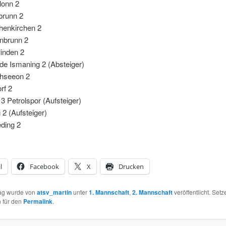
lonn 2
brunn 2
enkirchen 2
nbrunn 2
inden 2
de Ismaning 2 (Absteiger)
hseeon 2
rf 2
3 Petrolspor (Aufsteiger)
2 (Aufsteiger)
ding 2
l
Facebook
X
Drucken
rag wurde von
atsv_martin
unter
1. Mannschaft
,
2. Mannschaft
veröffentlicht. Setz
 für den
Permalink
.