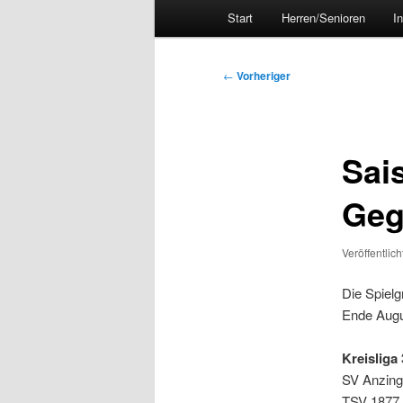
Hauptmenü
Start
Herren/Senioren
I
Beitragsnavigation
←
Vorheriger
Sai
Geg
Veröffentlic
Die Spiel
Ende Augu
Kreisliga 
SV Anzing
TSV 1877 