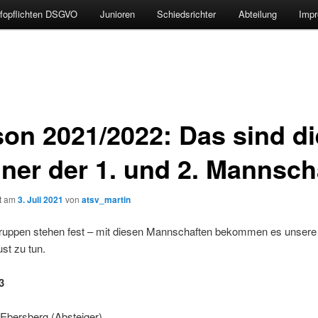
nfopflichten DSGVO
Junioren
Schiedsrichter
Abteilung
Impr
son 2021/2022: Das sind di
ner der 1. und 2. Mannsch
ht am
3. Juli 2021
von
atsv_martin
gruppen stehen fest – mit diesen Mannschaften bekommen es unsere
st zu tun.
3
Ebersberg (Absteiger)