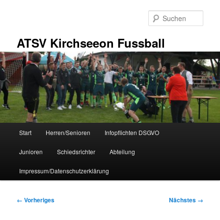
Zum
primären
Such
Inhalt
springen
ATSV Kirchseeon Fussball
Hauptmenü
Start
Herren/Senioren
Infopflichten DSGVO
Junioren
Schiedsrichter
Abteilung
Impressum/Datenschutzerklärung
Bilder-
← Vorheriges
Nächstes →
Navigation