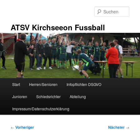
Zum
primären
Such
Inhalt
springen
ATSV Kirchseeon Fussball
Hauptmenü
Start
Herren/Senioren
Infopflichten DSGVO
Junioren
Schiedsrichter
Abteilung
Impressum/Datenschutzerklärung
Beitragsnavigation
←
Vorheriger
Nächster
→