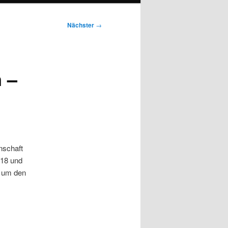
Nächster
→
 –
nschaft
018 und
e um den