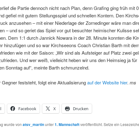
rlief die Partie dennoch nicht nach Plan, denn Grafing ging früh mit 0
d gefiel mit gutem Stellungsspiel und schnellen Kontern. Den Kirch
uck anzusehen – mit einer Niederlage der Zornedinger wäre man dir
en – und so geriet das Spiel vor gut besuchter heimischer Kulisse se
hen. Dem 1:1 durch Jannick Nowara in der 28. Minute konnten die Ki
hr hinzufügen und so war Kirchseeons Coach Christian Barth mit dem
frieden wie mit der Saison: „Wir sind als Aufsteiger auf Platz zwei ge
ufrieden. Und wer weiß, vielleicht heben wir uns den Heimsieg ja für
 Sonntag auf“, meinte Barth schmunzelnd.
 Gegner feststeht, folgt eine Aktualisierung
auf der Website hier
.
ms
l
Facebook
X
Drucken
rag wurde von
atsv_martin
unter
1. Mannschaft
veröffentlicht. Setze ein Lesezeich