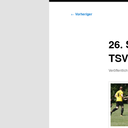
Beitragsnavigation
←
Vorheriger
26.
TSV
Veröffentlic