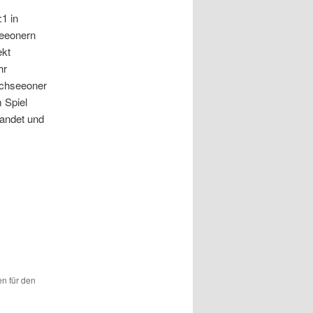
:1 in
seeonern
ekt
hr
rchseeoner
 Spiel
landet und
en für den