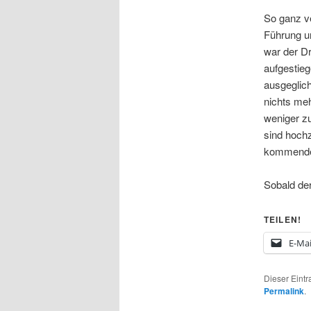
So ganz ve
Führung un
war der Dr
aufgestieg
ausgeglic
nichts me
weniger zu
sind hochz
kommenden
Sobald der
TEILEN!
E-Mai
Dieser Eint
Permalink
.