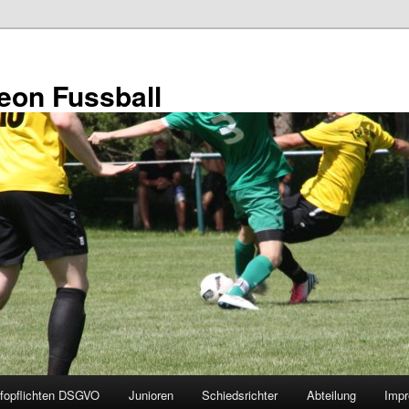
eon Fussball
nfopflichten DSGVO
Junioren
Schiedsrichter
Abteilung
Impr