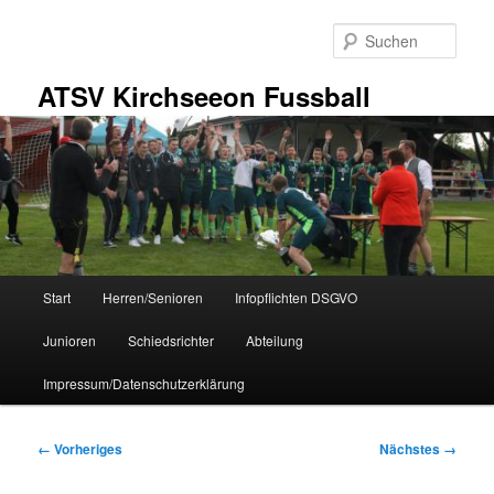
Zum
primären
Such
Inhalt
springen
ATSV Kirchseeon Fussball
Hauptmenü
Start
Herren/Senioren
Infopflichten DSGVO
Junioren
Schiedsrichter
Abteilung
Impressum/Datenschutzerklärung
Bilder-
← Vorheriges
Nächstes →
Navigation