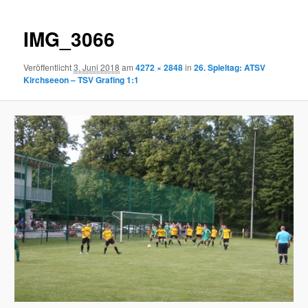
IMG_3066
Veröffentlicht
3. Juni 2018
am
4272 × 2848
in
26. Spieltag: ATSV
Kirchseeon – TSV Grafing 1:1