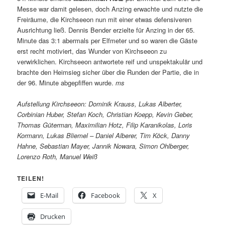
Messe war damit gelesen, doch Anzing erwachte und nutzte die
Freiräume, die Kirchseeon nun mit einer etwas defensiveren
Ausrichtung ließ. Dennis Bender erzielte für Anzing in der 65.
Minute das 3:1 abermals per Elfmeter und so waren die Gäste
erst recht motiviert, das Wunder von Kirchseeon zu
verwirklichen. Kirchseeon antwortete reif und unspektakulär und
brachte den Heimsieg sicher über die Runden der Partie, die in
der 96. Minute abgepfiffen wurde.
ms
Aufstellung Kirchseeon: Dominik Krauss, Lukas Alberter,
Corbinian Huber, Stefan Koch, Christian Koepp, Kevin Geber,
Thomas Güterman, Maximilian Hotz, Filip Karanikolas, Loris
Kormann, Lukas Bliemel – Daniel Alberer, Tim Köck, Danny
Hahne, Sebastian Mayer, Jannik Nowara, Simon Ohlberger,
Lorenzo Roth, Manuel Weiß
TEILEN!
E-Mail
Facebook
X
Drucken