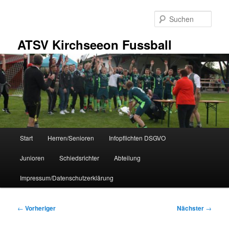
Zum
primären
Such
Inhalt
springen
ATSV Kirchseeon Fussball
Hauptmenü
Start
Herren/Senioren
Infopflichten DSGVO
Junioren
Schiedsrichter
Abteilung
Impressum/Datenschutzerklärung
Beitragsnavigation
←
Vorheriger
Nächster
→