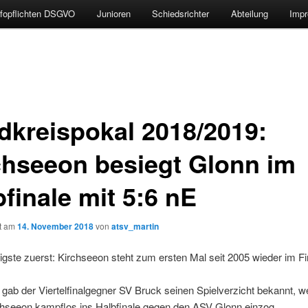
nfopflichten DSGVO
Junioren
Schiedsrichter
Abteilung
Impr
dkreispokal 2018/2019:
chseeon besiegt Glonn im
finale mit 5:6 nE
ht am
14. November 2018
von
atsv_martin
gste zuerst: Kirchseeon steht zum ersten Mal seit 2005 wieder im Fi
gab der Viertelfinalgegner SV Bruck seinen Spielverzicht bekannt, w
hseeon kampflos ins Halbfinale gegen den ASV Glonn einzog.