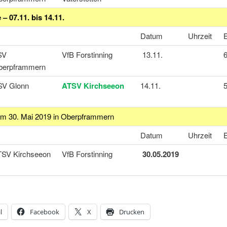
 – 07.11. bis 14.11.
Datum
Uhrzeit
SV
VfB Forstinning
13.11.
6
berpframmern
SV Glonn
ATSV Kirchseeon
14.11.
5
am 30. Mai 2019 in Oberpframmern
Datum
Uhrzeit
TSV Kirchseeon
VfB Forstinning
30.05.2019
l
Facebook
X
Drucken