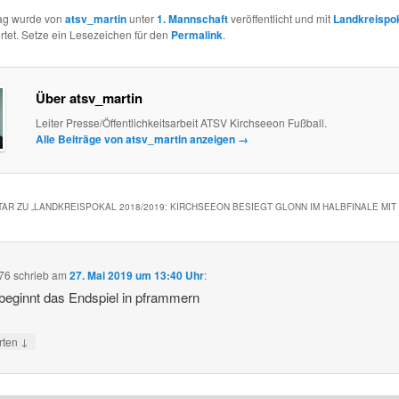
rag wurde von
atsv_martin
unter
1. Mannschaft
veröffentlicht und mit
Landkreispo
tet. Setze ein Lesezeichen für den
Permalink
.
Über atsv_martin
Leiter Presse/Öffentlichkeitsarbeit ATSV Kirchseeon Fußball.
Alle Beiträge von atsv_martin anzeigen
→
AR ZU „
LANDKREISPOKAL 2018/2019: KIRCHSEEON BESIEGT GLONN IM HALBFINALE MIT 
t76
schrieb
am
27. Mai 2019 um 13:40 Uhr
:
eginnt das Endspiel in pframmern
↓
rten