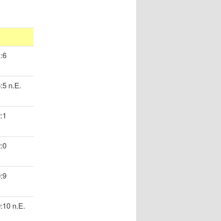
:6
:5 n.E.
:1
:0
:9
:10 n.E.