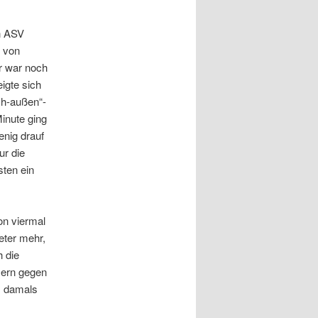
n ASV
m von
r war noch
eigte sich
ch-außen“-
inute ging
enig drauf
ur die
sten ein
on viermal
meter mehr,
h die
mern gegen
, damals