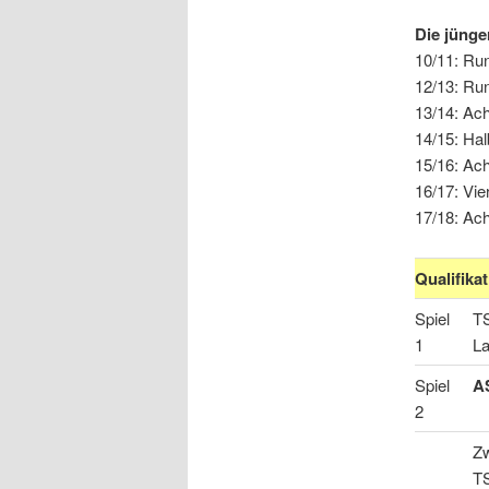
Die jünge
10/11: Ru
12/13: Ru
13/14: Ach
14/15: Hal
15/16: Ac
16/17: Vie
17/18: Ach
Qualifikat
Spiel
TS
1
L
Spiel
A
2
Zw
TS