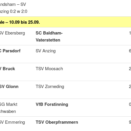
andsham – SV
zing 0:2 w 2:0
le – 10.09 bis 25.09.
SV Ebersberg
SC Baldham-
1
Vaterstetten
C Parsdorf
SV Anzing
6
V Bruck
TSV Moosach
2
SV Glonn
TSV Zorneding
2
SG Markt
VfB Forstinning
0
chwaben
SV Emmering
TSV Oberpframmern
9