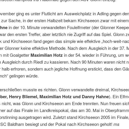
vember ging es unter Flutlicht am Ausweichplatz in Adling gegen de
 zur Sache, in der ersten Halbzeit bekam Kirchseeon zwar mit eine
ahne
in der 10. Minute verwandelten Foulelfmeter (der Glonner Keepe
ar den ersten Treffer, aber letztlich nie Zugriff auf das Spiel. Glonn z
k und Kirchseeon fand gegen das simple wie effektive „hoch-weit-na
r Glonner keine effektive Methode. Nach dem Ausgleich in der 37. M
n mit Goalgetter
Maximilian Hotz
in der 54. wieder in Führung, um w
 Ausgleich durch Riedl zu kassieren. Nach 90 Minuten waren nicht n
halb erfroren, sondern auch jegliche Hoffnung erstickt, dass den Gä
nch“ gelingen würde.
erschließen musste es richten. Glonn verwandelte dreimal, Kirchsee
ber, Henry Bliemel, Maximilian Hotz und Danny Hahne
). Ein Elf
s nicht, was Glonn und Kirchseeon am Ende trennten. Nun freuen sic
ner auf das Finale im Landkreispokal, das am 30. Mai in Oberpfram
rstinning ausgetragen wird. Zuletzt stand Kirchseeon 2005 im Finale
 SC Baldham besiegt und der Pokal nach Kirchseeon geholt!
ms