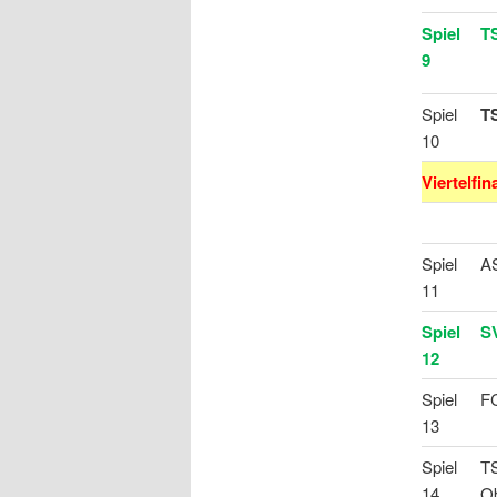
Spiel
T
9
Spiel
T
10
Viertelfin
Spiel
A
11
Spiel
S
12
Spiel
FC
13
Spiel
T
14
O