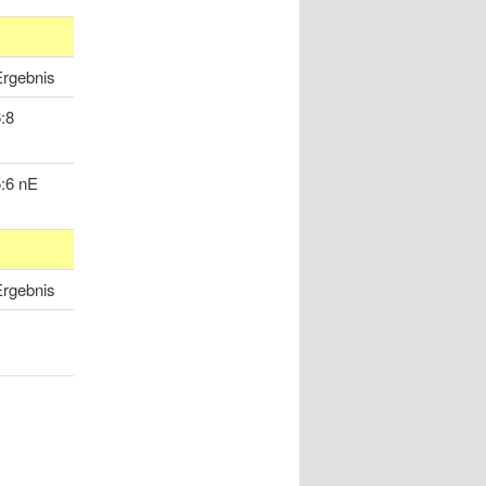
Ergebnis
:8
:6 nE
Ergebnis