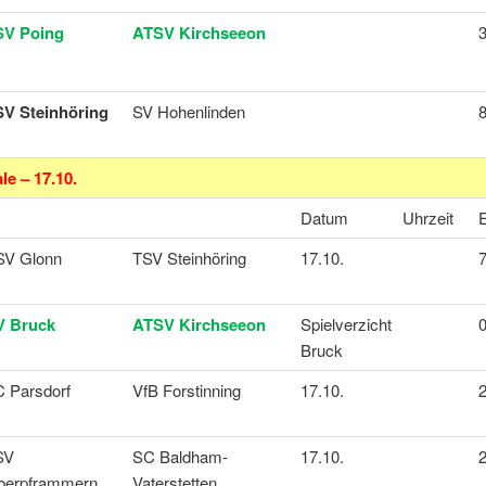
SV Poing
ATSV Kirchseeon
3
SV Steinhöring
SV Hohenlinden
8
ale – 17.10.
Datum
Uhrzeit
SV Glonn
TSV Steinhöring
17.10.
7
V Bruck
ATSV Kirchseeon
Spielverzicht
0
Bruck
 Parsdorf
VfB Forstinning
17.10.
2
SV
SC Baldham-
17.10.
2
berpframmern
Vaterstetten