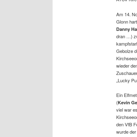
Am 14. No
Glonn hart
Danny H
dran …) zw
kampfstar
Gebolze de
Kirchseeo
wieder den
Zuschauer 
„Lucky Pu
Ein Elfmet
(
Kevin Ge
viel war e
Kirchseeo
den VfB Fo
wurde der