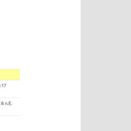
:17
:6 n.E.