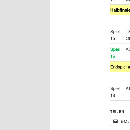
Halbfinale
Spiel
T
15
O
Spiel
A
16
Endspiel 
Spiel
A
18
TEILEN!
E-Mai