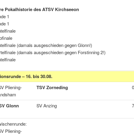
re Pokalhistorie des ATSV Kirchseeon
nde 1
nde 1
telfinale
bfinale
htelfinale (damals ausgeschieden gegen Glonn!)
rtelfinale (damals ausgeschieden gegen Forstinning 2!)
telfinale
ionsrunde – 16. bis 30.08.
V Pliening-
TSV Zorneding
0
andsham
SV Glonn
SV Anzing
7
ischenrunde:
V Pliening-