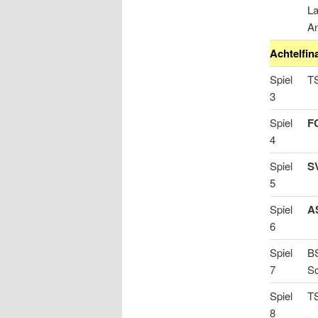
L
An
Achtelfina
Spiel
T
3
Spiel
F
4
Spiel
S
5
Spiel
A
6
Spiel
B
7
S
Spiel
T
8