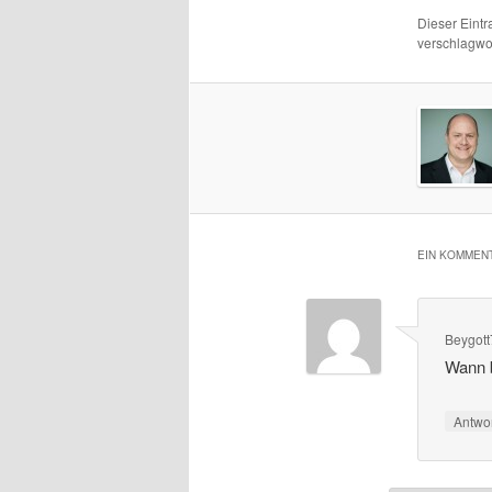
Dieser Eint
verschlagwor
EIN KOMMENT
Beygot
Wann b
Antwo