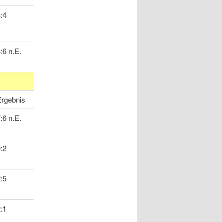
:4
:6 n.E.
Ergebnis
:6 n.E.
:2
:5
:1