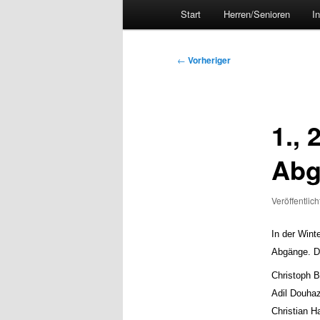
Hauptmenü
Start
Herren/Senioren
I
Beitragsnavigation
←
Vorheriger
1., 
Abg
Veröffentlic
In der Wint
Abgänge. D
Christoph B
Adil Douhazi
Christian H