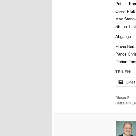
Patrick Kam
Oliver Pfab
Max Stangl
Stefan Tris
Abgänge:
Flavio Bert
Panos Chris
Florian Fors
TEILEN!
E-Mai
Dieser Eint
Setze ein L