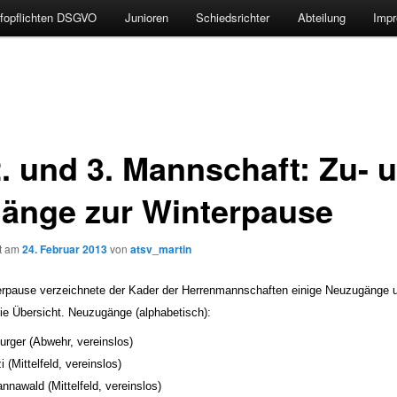
nfopflichten DSGVO
Junioren
Schiedsrichter
Abteilung
Impr
2. und 3. Mannschaft: Zu- 
änge zur Winterpause
ht am
24. Februar 2013
von
atsv_martin
erpause verzeichnete der Kader der Herrenmannschaften einige Neuzugänge 
ie Übersicht.
Neuzugänge (alphabetisch):
urger (Abwehr, vereinslos)
 (Mittelfeld, vereinslos)
annawald (Mittelfeld, vereinslos)