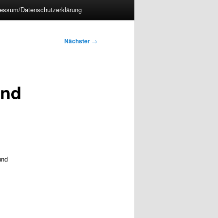
essum/Datenschutzerklärung
Nächster
→
und
und