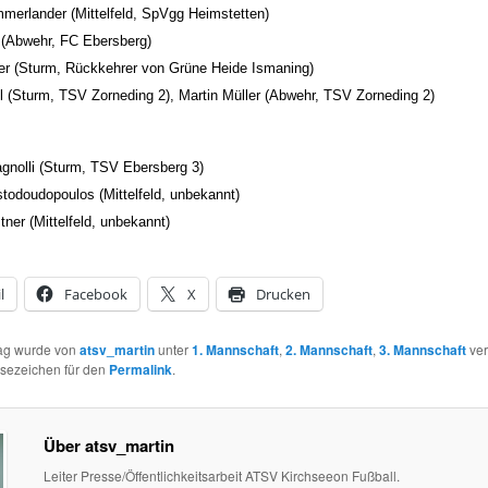
merlander (Mittelfeld, SpVgg Heimstetten)
 (Abwehr, FC Ebersberg)
er (Sturm, Rückkehrer von Grüne Heide Ismaning)
tl (Sturm, TSV Zorneding 2), Martin Müller (Abwehr, TSV Zorneding 2)
agnolli (Sturm, TSV Ebersberg 3)
todoudopoulos (Mittelfeld, unbekannt)
tner (Mittelfeld, unbekannt)
l
Facebook
X
Drucken
rag wurde von
atsv_martin
unter
1. Mannschaft
,
2. Mannschaft
,
3. Mannschaft
verö
esezeichen für den
Permalink
.
Über atsv_martin
Leiter Presse/Öffentlichkeitsarbeit ATSV Kirchseeon Fußball.