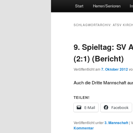
Hauptmenü
Start
Herren/Senioren
I
SCHLAGWORTARCHIV:
ATSV KIRC
9. Spieltag: SV 
(2:1) (Bericht)
Veröffentlicht am
7. Oktober 2012
v
Auch die Dritte Mannschaft 
TEILEN!
E-Mail
Facebook
Veröffentlicht unter
3. Mannschaft
|
V
Kommentar