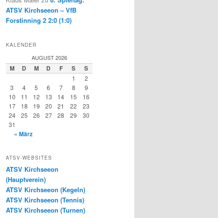
ATSV Kirchseeon – VfB
Forstinning 2 2:0 (1:0)
KALENDER
AUGUST 2026
M
D
M
D
F
S
S
1
2
3
4
5
6
7
8
9
10
11
12
13
14
15
16
17
18
19
20
21
22
23
24
25
26
27
28
29
30
31
« März
ATSV-WEBSITES
ATSV Kirchseeon
(Hauptverein)
ATSV Kirchseeon (Kegeln)
ATSV Kirchseeon (Tennis)
ATSV Kirchseeon (Turnen)