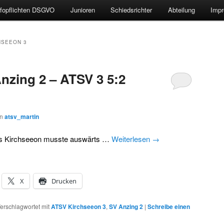
nfopflichten DSGVO
Junioren
Schiedsrichter
Abteilung
Impr
HSEEON 3
Anzing 2 – ATSV 3 5:2
on
atsv_martin
aus Kirchseeon musste auswärts …
Weiterlesen
→
X
Drucken
erschlagwortet mit
ATSV Kirchseeon 3
,
SV Anzing 2
|
Schreibe einen