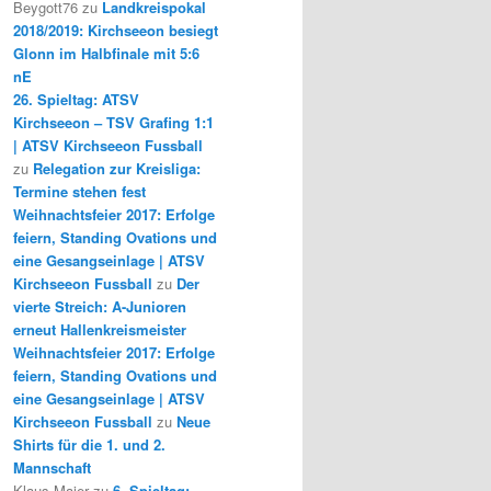
Beygott76
zu
Landkreispokal
2018/2019: Kirchseeon besiegt
Glonn im Halbfinale mit 5:6
nE
26. Spieltag: ATSV
Kirchseeon – TSV Grafing 1:1
| ATSV Kirchseeon Fussball
zu
Relegation zur Kreisliga:
Termine stehen fest
Weihnachtsfeier 2017: Erfolge
feiern, Standing Ovations und
eine Gesangseinlage | ATSV
Kirchseeon Fussball
zu
Der
vierte Streich: A-Junioren
erneut Hallenkreismeister
Weihnachtsfeier 2017: Erfolge
feiern, Standing Ovations und
eine Gesangseinlage | ATSV
Kirchseeon Fussball
zu
Neue
Shirts für die 1. und 2.
Mannschaft
Klaus Maier
zu
6. Spieltag: