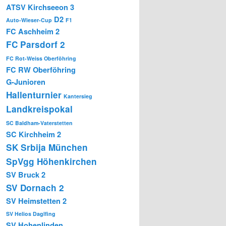
ATSV Kirchseeon 3
D2
Auto-Wieser-Cup
F1
FC Aschheim 2
FC Parsdorf 2
FC Rot-Weiss Oberföhring
FC RW Oberföhring
G-Junioren
Hallenturnier
Kantersieg
Landkreispokal
SC Baldham-Vaterstetten
SC Kirchheim 2
SK Srbija München
SpVgg Höhenkirchen
SV Bruck 2
SV Dornach 2
SV Heimstetten 2
SV Helios Daglfing
SV Hohenlinden