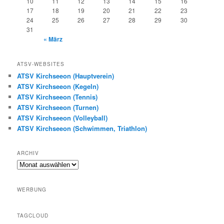
10
11
12
13
14
15
16
17
18
19
20
21
22
23
24
25
26
27
28
29
30
31
« März
ATSV-WEBSITES
ATSV Kirchseeon (Hauptverein)
ATSV Kirchseeon (Kegeln)
ATSV Kirchseeon (Tennis)
ATSV Kirchseeon (Turnen)
ATSV Kirchseeon (Volleyball)
ATSV Kirchseeon (Schwimmen, Triathlon)
ARCHIV
Archiv
WERBUNG
TAGCLOUD