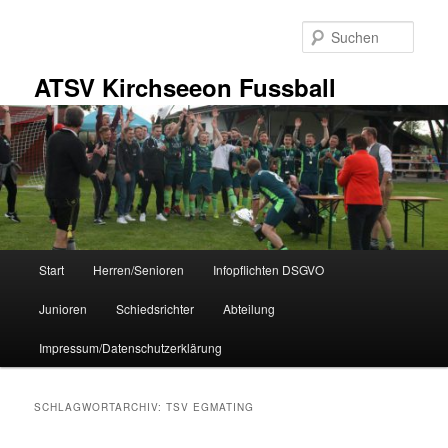
Zum
Zum
primären
sekundären
Such
Inhalt
Inhalt
springen
springen
ATSV Kirchseeon Fussball
Hauptmenü
Start
Herren/Senioren
Infopflichten DSGVO
Junioren
Schiedsrichter
Abteilung
Impressum/Datenschutzerklärung
SCHLAGWORTARCHIV:
TSV EGMATING