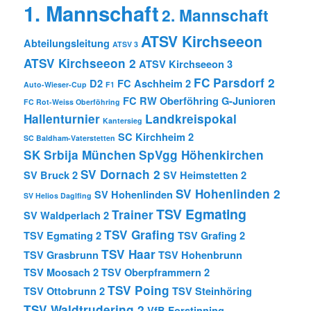
1. Mannschaft
2. Mannschaft
ATSV Kirchseeon
Abteilungsleitung
ATSV 3
ATSV Kirchseeon 2
ATSV Kirchseeon 3
FC Parsdorf 2
D2
FC Aschheim 2
Auto-Wieser-Cup
F1
FC RW Oberföhring
G-Junioren
FC Rot-Weiss Oberföhring
Hallenturnier
Landkreispokal
Kantersieg
SC Kirchheim 2
SC Baldham-Vaterstetten
SK Srbija München
SpVgg Höhenkirchen
SV Dornach 2
SV Bruck 2
SV Heimstetten 2
SV Hohenlinden 2
SV Hohenlinden
SV Helios Daglfing
TSV Egmating
Trainer
SV Waldperlach 2
TSV Grafing
TSV Egmating 2
TSV Grafing 2
TSV Haar
TSV Grasbrunn
TSV Hohenbrunn
TSV Moosach 2
TSV Oberpframmern 2
TSV Poing
TSV Ottobrunn 2
TSV Steinhöring
TSV Waldtrudering 2
VfB Forstinning