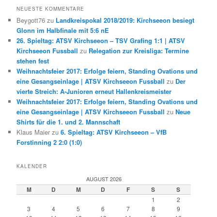
NEUESTE KOMMENTARE
Beygott76
zu
Landkreispokal 2018/2019: Kirchseeon besiegt
Glonn im Halbfinale mit 5:6 nE
26. Spieltag: ATSV Kirchseeon – TSV Grafing 1:1 | ATSV
Kirchseeon Fussball
zu
Relegation zur Kreisliga: Termine
stehen fest
Weihnachtsfeier 2017: Erfolge feiern, Standing Ovations und
eine Gesangseinlage | ATSV Kirchseeon Fussball
zu
Der
vierte Streich: A-Junioren erneut Hallenkreismeister
Weihnachtsfeier 2017: Erfolge feiern, Standing Ovations und
eine Gesangseinlage | ATSV Kirchseeon Fussball
zu
Neue
Shirts für die 1. und 2. Mannschaft
Klaus Maier
zu
6. Spieltag: ATSV Kirchseeon – VfB
Forstinning 2 2:0 (1:0)
KALENDER
AUGUST 2026
M
D
M
D
F
S
S
1
2
3
4
5
6
7
8
9